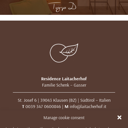
Typ D
Residence Laitacherhof
Familie Schenk – Gasser
St. Josef 6 | 39043 Klausen (BZ) | Südtirol – Italien
T
0039 347 0600846 |
M
info@laitacherhof.it
MwSt. Nr. 01209000213
Manage cookie consent