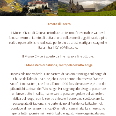
Il tesoro di Loreto
Il Museo Civico di Chiusa custodisce un tesoro d’inestimabile valore: il
famoso tesoro di Loreto. Si tratta di una collezione di oggetti sacri, dipinti
e altre opere artistiche realizzate per lo più da artisti e artigiani spagnoli e
italiani tra il XVI e XVII secolo.
Il Museo Civico è aperto da fine marzo a fine ottobre.
Il Monastero di Sabiona, l’acropoli dell’Alto Adige
Impossibile non vederlo: il monastero di Sabiona troneggia sul borgo di
Chiusa dall’alto di una rupe, che i locali hanno ribattezzato “Monte
sacro”. Il monastero, che fino all’anno 1000 fu sede vescovile, è uno dei
più antichi santuari dell’Alto Adige. Per raggiungerlo bisogna percorrere
un breve tratto in salita, ma ne vale la pena per godere dell’atmosfera
mistica del luogo, con le sue tre chiese e il panorama spettacolare. La
passeggiata di Sabiona, che parte vicino al Residence Laitacherhof,
conduce al monastero in circa 40 minuti di camminata. Le chiese sono
aperte tutti i giorni e nei mesi di luglio e agosto viene organizzata una