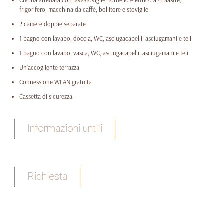
Cucina arredata con lavastoviglie, fornello elettrico a 4 piastre,
frigorifero, macchina da caffè, bollitore e stoviglie
2 camere doppie separate
1 bagno con lavabo, doccia, WC, asciugacapelli, asciugamani e teli
1 bagno con lavabo, vasca, WC, asciugacapelli, asciugamani e teli
Un’accogliente terrazza
Connessione WLAN gratuita
Cassetta di sicurezza
Informazioni untili
Richiesta