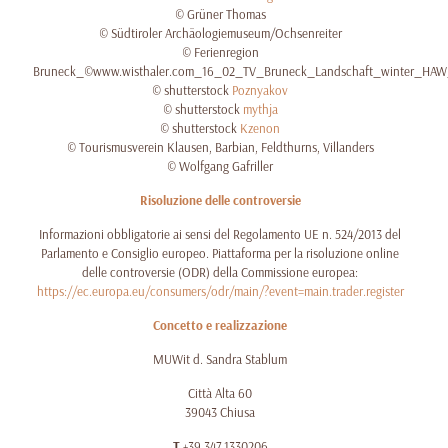
© Grüner Thomas
© Südtiroler Archäologiemuseum/Ochsenreiter
© Ferienregion
Bruneck_©www.wisthaler.com_16_02_TV_Bruneck_Landschaft_winter_HA
© shutterstock
Poznyakov
© shutterstock
mythja
© shutterstock
Kzenon
© Tourismusverein Klausen, Barbian, Feldthurns, Villanders
© Wolfgang Gafriller
Risoluzione delle controversie
Informazioni obbligatorie ai sensi del Regolamento UE n. 524/2013 del
Parlamento e Consiglio europeo. Piattaforma per la risoluzione online
delle controversie (ODR) della Commissione europea:
https://ec.europa.eu/consumers/odr/main/?event=main.trader.register
Concetto e realizzazione
MUWit d. Sandra Stablum
Città Alta 60
39043 Chiusa
T
+39 347 1330206