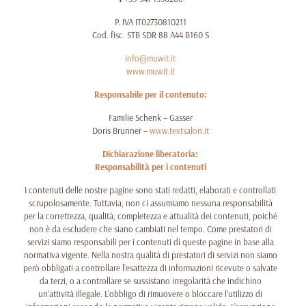
P. IVA IT02730810211
Cod. fisc. STB SDR 88 A44 B160 S
info@muwit.it
www.muwit.it
Responsabile per il contenuto:
Familie Schenk – Gasser
Doris Brunner –
www.textsalon.it
Dichiarazione liberatoria:
Responsabilità per i contenuti
I contenuti delle nostre pagine sono stati redatti, elaborati e controllati
scrupolosamente. Tuttavia, non ci assumiamo nessuna responsabilità
per la correttezza, qualità, completezza e attualità dei contenuti, poiché
non è da escludere che siano cambiati nel tempo. Come prestatori di
servizi siamo responsabili per i contenuti di queste pagine in base alla
normativa vigente. Nella nostra qualità di prestatori di servizi non siamo
però obbligati a controllare l’esattezza di informazioni ricevute o salvate
da terzi, o a controllare se sussistano irregolarità che indichino
un’attività illegale. L’obbligo di rimuovere o bloccare l’utilizzo di