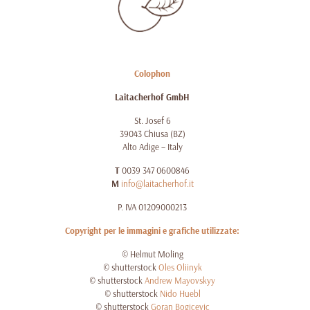
Colophon
Laitacherhof GmbH
St. Josef 6
39043 Chiusa (BZ)
Alto Adige – Italy
T
0039 347 0600846
M
info@laitacherhof.it
P. IVA 01209000213
Copyright per le immagini e grafiche utilizzate:
© Helmut Moling
© shutterstock
Oles Oliinyk
© shutterstock
Andrew Mayovskyy
© shutterstock
Nido Huebl
© shutterstock
Goran Bogicevic