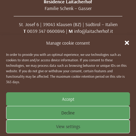
Residence Laitacherhof
Familie Schenk – Gasser
St. Josef 6 | 39043 Klausen (BZ) | Südtirol – Italien
T
0039 347 0600846 |
M
info@laitacherhof.it
MwSt. Nr. 01209000213
Manage cookie consent
In order to provide you with an optimal experience, we use technologies such as
IMPRESSUM
|
DATENSCHUTZ & COOKIES
|
WE LIKE TO
cookies to store and/or access device information. If you consent to these
MUWit
technologies, we may process data such as browsing behavior or unique IDs on this
website. If you do not give or withdraw your consent, certain features and
functionality may be affected. The maximum cookie retention period on this site is
365 days.
Accept
Decline
View settings