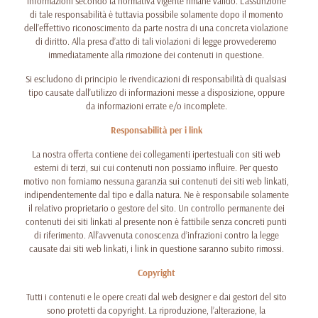
informazioni secondo la normativa vigente rimane valido. L’assunzione
di tale responsabilità è tuttavia possibile solamente dopo il momento
dell’effettivo riconoscimento da parte nostra di una concreta violazione
di diritto. Alla presa d’atto di tali violazioni di legge provvederemo
immediatamente alla rimozione dei contenuti in questione.
Si escludono di principio le rivendicazioni di responsabilità di qualsiasi
tipo causate dall’utilizzo di informazioni messe a disposizione, oppure
da informazioni errate e/o incomplete.
Responsabilità per i link
La nostra offerta contiene dei collegamenti ipertestuali con siti web
esterni di terzi, sui cui contenuti non possiamo influire. Per questo
motivo non forniamo nessuna garanzia sui contenuti dei siti web linkati,
indipendentemente dal tipo e dalla natura. Ne è responsabile solamente
il relativo proprietario o gestore del sito. Un controllo permanente dei
contenuti dei siti linkati al presente non è fattibile senza concreti punti
di riferimento. All’avvenuta conoscenza d’infrazioni contro la legge
causate dai siti web linkati, i link in questione saranno subito rimossi.
Copyright
Tutti i contenuti e le opere creati dal web designer e dai gestori del sito
sono protetti da copyright. La riproduzione, l’alterazione, la